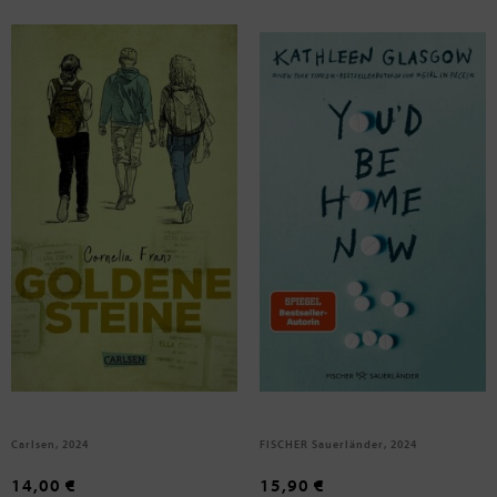
Franz, Cornelia
Glasgow, Kathleen
Goldene Steine
You'd be Home Now
Carlsen, 2024
FISCHER Sauerländer, 2024
14,00 €
15,90 €