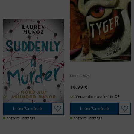
Muñoz, Lauren
Said, S. F.
Suddenly a Murder - Mord auf
Tyger
Ashwood Manor
ONE, 2024
Karibu, 2024
14,00 €
18,99 €
Versandkostenfrei in DE
Versandkostenfrei in DE
In den Warenkorb
In den Warenkorb
SOFORT LIEFERBAR
SOFORT LIEFERBAR