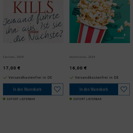
Guron, Ravena
Hach, Lena
This Book Kills
Popcorn süß-salzig
Carlsen, 2024
mixtvision, 2024
17,00 €
16,00 €
Versandkostenfrei in DE
Versandkostenfrei in DE
In den Warenkorb
In den Warenkorb
SOFORT LIEFERBAR
SOFORT LIEFERBAR