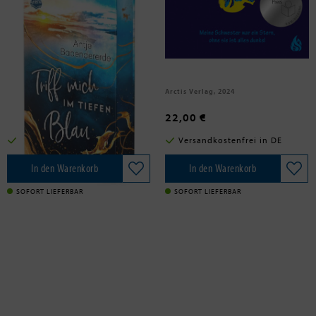
Babendererde, Antje
Barnard, Sara
Triff mich im tiefen Blau
Wohin das Licht entflieht
Arena Verlag GmbH, 2024
Arctis Verlag, 2024
18,00 €
22,00 €
Versandkostenfrei in DE
Versandkostenfrei in DE
In den Warenkorb
In den Warenkorb
SOFORT LIEFERBAR
SOFORT LIEFERBAR