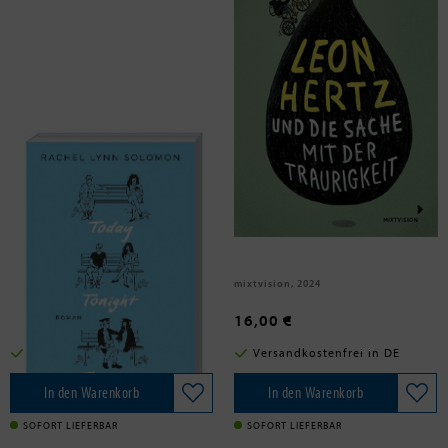
Solomon, Rachel Lynn
Surmann, Volker
Today, Tonight, Tomorrow
Leon Hertz und die Sache mit der
Traurigkeit
Band 1
Arctis Verlag, 2024
mixtvision, 2024
18,00 €
16,00 €
Versandkostenfrei in DE
Versandkostenfrei in DE
In den Warenkorb
In den Warenkorb
SOFORT LIEFERBAR
SOFORT LIEFERBAR