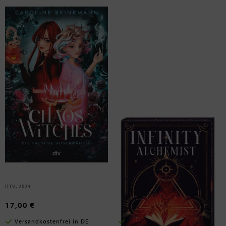
Brinkmann, Caroline
Callender, Kacen
Chaos Witches - Die falsche
Infinity Alchemist
Auserwählte
Band 1
DTV, 2024
Karibu, 2024
17,00 €
19,99 €
Versandkostenfrei in DE
Versandkostenfrei in DE