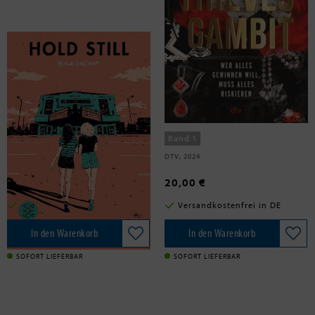
Lacour, Nina
Lewis, Kayvion
Hold still
Thieves' Gambit
Band 1
FISCHER Sauerländer, 2024
DTV, 2024
9,90 €
20,00 €
Versandkostenfrei in DE
Versandkostenfrei in DE
In den Warenkorb
In den Warenkorb
SOFORT LIEFERBAR
SOFORT LIEFERBAR