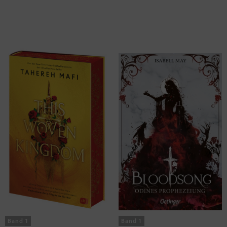
Mafi, Tahereh
May, Isabell
This Woven Kingdom
Bloodsong 1. Odines
Prophezeiung
Band 1
Band 1