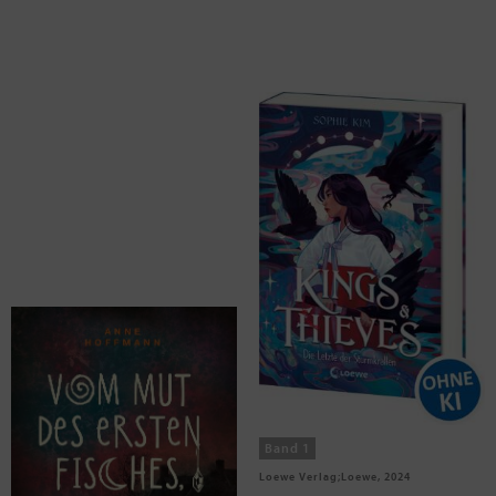
Hoffmann, Anne
Kim, Sophie
Vom Mut des ersten Fisches, der
Kings & Thieves (Band 1) - Die
das Wasser verlässt
Letzte der Sturmkrallen
Band 1
Magellan GmbH & Co. KG, 2024
Loewe Verlag;Loewe, 2024