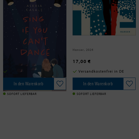
Casale, Alexia
Elsäßer, Tobias
Sing If You Can't Dance
Mute - Wer bist du ohne
Erinnerung?
Carlsen Verlag GmbH, 2024
Hanser, 2024
15,00 €
17,00 €
Versandkostenfrei in DE
Versandkostenfrei in DE
In den Warenkorb
In den Warenkorb
SOFORT LIEFERBAR
SOFORT LIEFERBAR