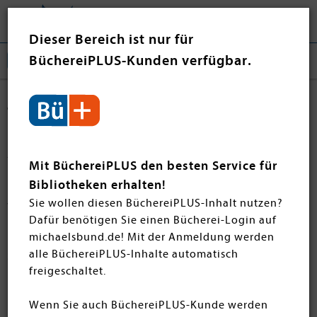
Tog
❤ Jetzt spenden
nav
Dieser Bereich ist nur für
BüchereiPLUS-Kunden verfügbar.
Jugendbücher
Hier finden Sie eine sorgfältig zusammengestellte
Auswahl an rezensierten Jugendbuch-
Mit BüchereiPLUS den besten Service für
Neuerscheinungen verschiedener Verlage, die bei
Bibliotheken erhalten!
unserem Jahreskurs im Schloss Hirschberg vorgestellt
Sie wollen diesen BüchereiPLUS-Inhalt nutzen?
wurden. Alle Novitäten können Sie auch nach
Dafür benötigen Sie einen Bücherei-Login auf
Hirschberg noch in unserem Onlineshop einsehen und
michaelsbund.de! Mit der Anmeldung werden
natürlich auch bestellen. Viel Spaß beim Entdecken und
alle BüchereiPLUS-Inhalte automatisch
Stöbern!
freigeschaltet.
Wenn Sie auch BüchereiPLUS-Kunde werden
Filtern
SORTIEREN