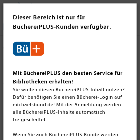
Tog
❤ Jetzt spenden
nav
Dieser Bereich ist nur für
BüchereiPLUS-Kunden verfügbar.
Jugendbücher Frühjahr 2024
Wir haben Ihnen ein Bestellformular für eine einfache
Bestellung per Post oder per Fax als PDF zum Download
Mit BüchereiPLUS den besten Service für
hinterlegt. Preisänderungen, die inzwischen in Kraft
Bibliotheken erhalten!
getreten sind, müssen von uns berücksichtigt werden.
Sie wollen diesen BüchereiPLUS-Inhalt nutzen?
Das
PDF-Bestellformular
finden Sie
hier
.
Dafür benötigen Sie einen Bücherei-Login auf
michaelsbund.de! Mit der Anmeldung werden
alle BüchereiPLUS-Inhalte automatisch
Filtern
SORTIEREN
freigeschaltet.
5 Artikel
Wenn Sie auch BüchereiPLUS-Kunde werden