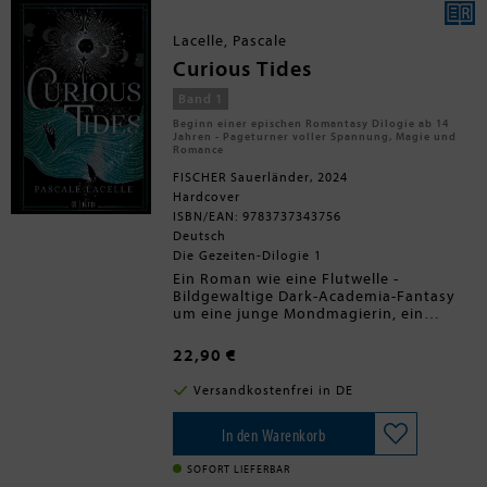
Portrait des Königs in ihrem Zimmer
Tack
abhängt und dabei versehentlich
Lacelle, Pascale
die Leinwand verletzt, taucht
Gideon am nächsten Tag mit einer
Curious Tides
Wunde an genau dieser Stelle auf.
Spätestens da hat sie seine
Band 1
Aufmerksamkeit erregt. Ein
Beginn einer epischen Romantasy Dilogie ab 14
undurchsichtiges Katz-und-Maus-
Jahren - Pageturner voller Spannung, Magie und
Spiel beginnt. Und in der großen
Romance
Ballnacht ändert Gideon plötzlich
FISCHER Sauerländer, 2024
die Regeln und damit schlagartig
Hardcover
alles ...
ISBN/EAN: 9783737343756
Deutsch
Die Gezeiten-Dilogie 1
Ein Roman wie eine Flutwelle -
Bildgewaltige Dark-Academia-Fantasy
um eine junge Mondmagierin, ein
mächtiges Geheimnis und eine
unwiderstehliche LiebeEmory war
22,90 €
bisher höchstens eine mittelmäßige
Heilerin, und dass sie einen Platz am
Versandkostenfrei in DE
renommierten Aldryn College für
Mondmagie ergattert hat, verdankt sie
allein ihrer besten Freundin Romie.
In den Warenkorb
Romie war immer die mächtigere
Magierin, die Klügere, die Hübschere,
SOFORT LIEFERBAR