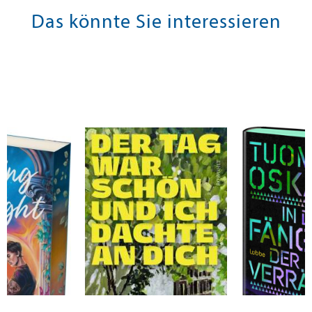
Das könnte Sie interessieren
y
Montrone, Sofia
Oskari, Tuoma