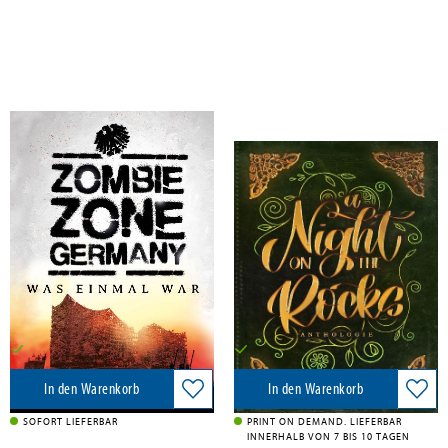
Loerchner, Monika; Todd, Emily Tara; Richter-Höfer, Marko; Williams, Thomas; Dorah, Antonia; Günther, Christian; Rapp, Claudia; Rehak, Janika; Bayer, Oliver; Erikson, Marie; Kissel, Melanie
Schiesel, Juliane; Scheib, Torsten; Loerchner, Monika; Voss, Vincent; Pavlovic, Susanne; Harich, Michaela; Surborg, Lisanne; Kempin, Stephanie; Steinmetz, Mario; Mittmann, Marie H.; Mattes, Philipp; Turini, Simona
Zombie Zone Germany: Was
A Night On The Rocks
einmal war
Amrun Verlag & Buchhandel, 2025
Alea Libris, 2020
15,90 €
12,90 €
Versandkostenfrei in DE
Versandkostenfrei in DE
In den Warenkorb
In den Warenkorb
SOFORT LIEFERBAR
PRINT ON DEMAND. LIEFERBAR
INNERHALB VON 7 BIS 10 TAGEN