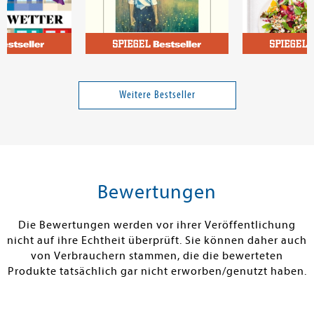
a
Fischer, Elena
, schönes
Wirf einen Schatten
Die Ernährung
Unsere 100 be
Weitere Bestseller
Power-Rezept
23,00 €
25,00 €
tenfrei in DE
Versandkostenfrei in DE
Versandkos
rb
Warenkorb
Warenko
Bewertungen
RBAR
SOFORT LIEFERBAR
SOFORT LIEFE
Die Bewertungen werden vor ihrer Veröffentlichung
nicht auf ihre Echtheit überprüft. Sie können daher auch
von Verbrauchern stammen, die die bewerteten
Produkte tatsächlich gar nicht erworben/genutzt haben.