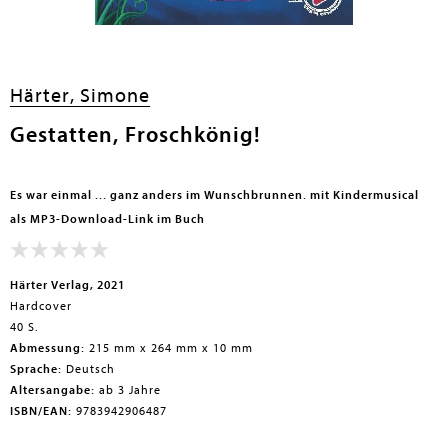
en submenu
Härter, Simone
en submenu
Gestatten, Froschkönig!
en submenu
en submenu
Es war einmal ... ganz anders im Wunschbrunnen. mit Kindermusical
en submenu
als MP3-Download-Link im Buch
en submenu
Härter Verlag, 2021
Hardcover
40 S.
Abmessung:
215 mm x 264 mm x 10 mm
Sprache:
Deutsch
Altersangabe:
ab 3 Jahre
ISBN/EAN:
9783942906487
en submenu