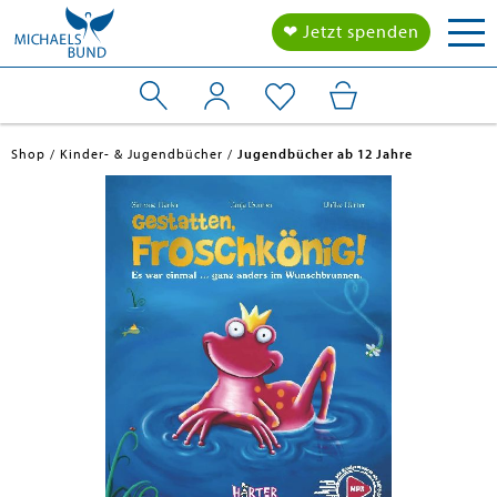
Tog
❤ Jetzt spenden
nav
Shop
Kinder- & Jugendbücher
Jugendbücher ab 12 Jahre
en submenu