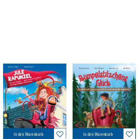
Härter, Simone
Härter, Simone
Jule Rapunzel - Es war einmal ...
Rumpelstilzchens Glück. Es war
ganz anders im Reich der
einmal ... ganz anders im Dorf am
eigenwilligen Prinzessin.
Rande des Munkelwaldes
Härter Verlag, 2025
Härter Verlag, 2025
16,00 €
16,00 €
Versandkostenfrei in DE
Versandkostenfrei in DE
In den Warenkorb
In den Warenkorb