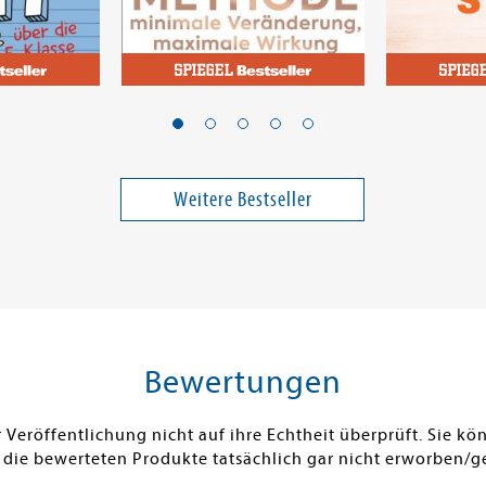
, Mark
Clear, James
Burdelski, M
heit über
Die 1%-Methode -
Ist doch 
Minimale Veränderung,
maximale Wirkung
Band 17858
Weitere Bestseller
14,00 €
17,00 €
ei in DE
Versandkostenfrei in DE
Versandko
Warenkorb
Warenk
SOFORT LIEFERBAR
SOFORT LIE
Bewertungen
Veröffentlichung nicht auf ihre Echtheit überprüft. Sie 
 die bewerteten Produkte tatsächlich gar nicht erworben/g