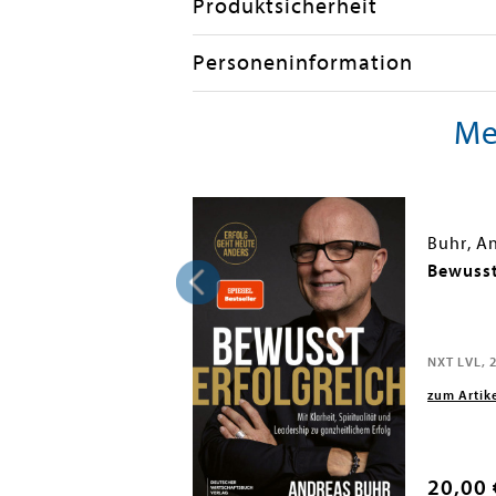
Produktsicherheit
Personeninformation
Me
Frädrich, Stefan; Limbeck, Martin; Buhr, Andreas; Christiani, Alexander; Kreuter, Dirk; Detroy, Erich-Norbert; Fink, Klaus-J.
Buhr, A
r-Training
Bewusst
NXT LVL, 
zum Artik
20,00 