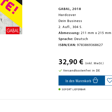
GABAL, 2018
Hardcover
Dein Business
2. Aufl., 304 S.
Abmessung:
211 mm x 215 mm
Sprache:
Deutsch
ISBN/EAN:
9783869368627
32,90 €
(inkl. MwSt.)
Versandkostenfrei in DE
In den Warenkorb
SOFORT LIEFERBAR