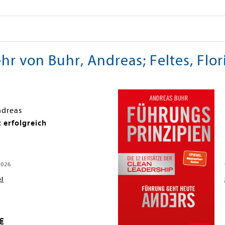
hr von Buhr, Andreas; Feltes, Flor
ndreas
 erfolgreich
2026
el
€