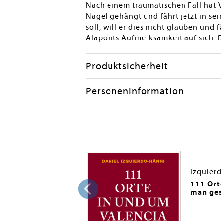
Nach einem traumatischen Fall hat 
Nagel gehängt und fährt jetzt in s
soll, will er dies nicht glauben und
Alaponts Aufmerksamkeit auf sich.
Produktsicherheit
Personeninformation
, Daniel
Izquier
n Valencia
111 Ort
man ge