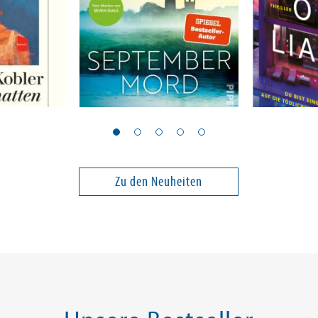
Chibnall, Chris
Cox, Kelsey
Septembermord
Party of L
Band 1
Zu den Neuheiten
14,00 €
18,00 €
ei in DE
Versandkostenfrei in DE
Versandko
Warenkorb
Warenk
SOFORT LIEFERBAR
SOFORT LIE