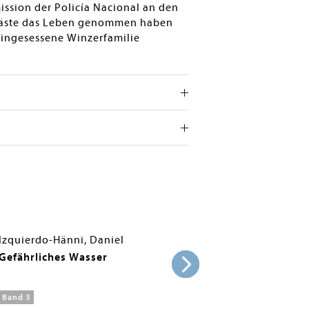
ssion der Policía Nacional an den
mmgäste das Leben genommen haben
lteingesessene Winzerfamilie
l
Izquierdo-Hänni, Daniel
Gefährliches Wasser
Band 3