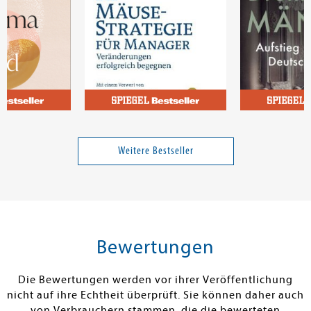
Johnson, Spencer
Richter, Konst
eziehungen
Die Mäusestrategie für
Dreihundert 
Manager
Weitere Bestseller
20,00 €
18,00 €
tenfrei in DE
Versandkostenfrei in DE
Versandkos
rb
Warenkorb
Warenko
Bewertungen
RBAR
SOFORT LIEFERBAR
SOFORT LIEFE
Die Bewertungen werden vor ihrer Veröffentlichung
nicht auf ihre Echtheit überprüft. Sie können daher auch
von Verbrauchern stammen, die die bewerteten