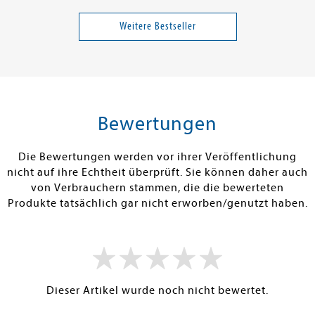
dreas
Brandis, Katja
Fortune, Carle
- mein
Windwalkers (3). Giftige
Fünf Sommer m
Gefahr
Weitere Bestseller
Band 1
17,99 €
16,00 €
tenfrei in DE
Versandkostenfrei in DE
Versandkos
rb
Warenkorb
Warenko
Bewertungen
RBAR
SOFORT LIEFERBAR
SOFORT LIEFE
Die Bewertungen werden vor ihrer Veröffentlichung
nicht auf ihre Echtheit überprüft. Sie können daher auch
von Verbrauchern stammen, die die bewerteten
Produkte tatsächlich gar nicht erworben/genutzt haben.
Dieser Artikel wurde noch nicht bewertet.