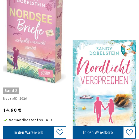
Dobelstein, Sandy
Dobelstein, Sandy
Nordseebriefe
Alles begann mit uns
Band 2
Nova MD, 2026
BoD - Books on Demand, 2024
14,90 €
13,99 €
Versandkostenfrei in DE
Versandkostenfrei in DE
In den Warenkorb
In den Warenkorb