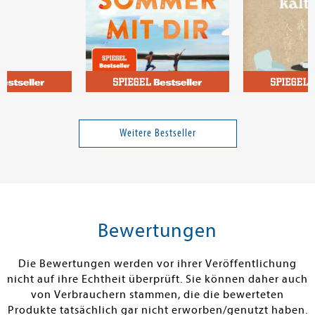
Andresen, Viola; Riedl, Matthias; Klasen, Jörn; Schäfer, Silja
Fortune, Carley
Kawaguchi, T
s-Docs - So
Fünf Sommer mit dir
Bevor der Kaff
gesund essen
Weitere Bestseller
Band 1
Band 1
19,99 €
13,00 €
tenfrei in DE
Versandkostenfrei in DE
Versandkos
rb
Warenkorb
Warenko
Bewertungen
RBAR
SOFORT LIEFERBAR
SOFORT LIEFE
Die Bewertungen werden vor ihrer Veröffentlichung
nicht auf ihre Echtheit überprüft. Sie können daher auch
von Verbrauchern stammen, die die bewerteten
Produkte tatsächlich gar nicht erworben/genutzt haben.