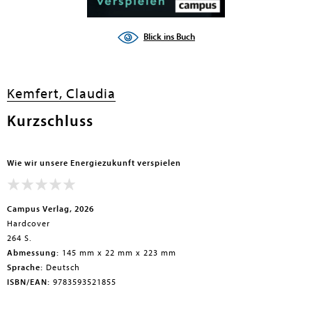
en submenu
Blick ins Buch
Kemfert, Claudia
Kurzschluss
Wie wir unsere Energiezukunft verspielen
Campus Verlag, 2026
Hardcover
264 S.
Abmessung:
145 mm x 22 mm x 223 mm
Sprache:
Deutsch
ISBN/EAN:
9783593521855