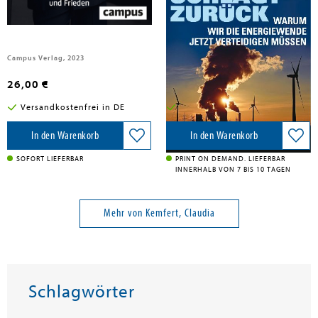
Schockwellen
Das fossile Imperium schlägt
zurück
Campus Verlag, 2023
Murmann Publishers, 2022
26,00 €
14,90 €
Versandkostenfrei in DE
Versandkostenfrei in DE
In den Warenkorb
In den Warenkorb
SOFORT LIEFERBAR
PRINT ON DEMAND. LIEFERBAR
INNERHALB VON 7 BIS 10 TAGEN
Mehr von Kemfert, Claudia
Schlagwörter