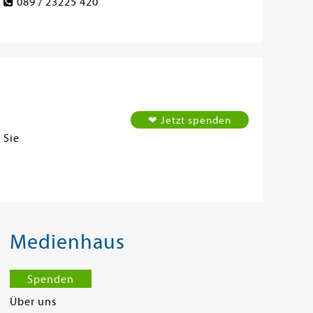
089 / 23225 420
❤ Jetzt spenden
 Sie
Medienhaus
Spenden
Über uns