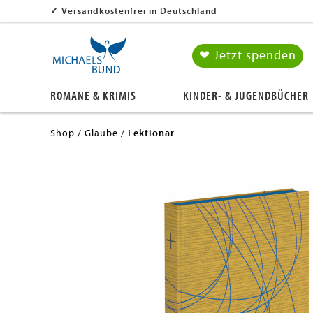
✓
Versandkostenfrei in Deutschland
❤ Jetzt spenden
ROMANE & KRIMIS
KINDER- & JUGENDBÜCHER
en submenu
en submenu
Shop
Glaube
Lektionar
en submenu
en submenu
en submenu