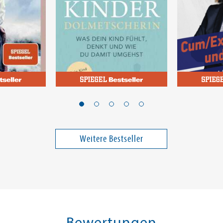
Schwarzlmüller, Claudia
Die Kinderdolmetscherin
Cum/Ex, M
Moral
Weitere Bestseller
14,00 €
19,00 €
ei in DE
Versandkostenfrei in DE
Versandko
Warenkorb
Warenk
SOFORT LIEFERBAR
SOFORT LIE
Bewertungen