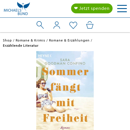
Tog
❤ Jetzt spenden
nav
Shop
Romane & Krimis
Romane & Erzählungen
Erzählende Literatur