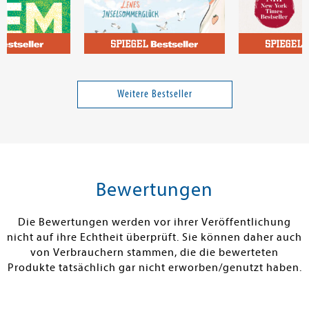
Robbins, Mel; Robbins, Sawyer
Andersen, Mia
Evans, Virgini
Theorie
Seaside Sisters 1: Lenes
Die Briefeschr
Inselsommerglück
Weitere Bestseller
Band 1
20,00 €
16,00 €
tenfrei in DE
Versandkostenfrei in DE
Versandkos
rb
Warenkorb
Warenko
Bewertungen
RBAR
SOFORT LIEFERBAR
SOFORT LIEFE
Die Bewertungen werden vor ihrer Veröffentlichung
nicht auf ihre Echtheit überprüft. Sie können daher auch
von Verbrauchern stammen, die die bewerteten
Produkte tatsächlich gar nicht erworben/genutzt haben.