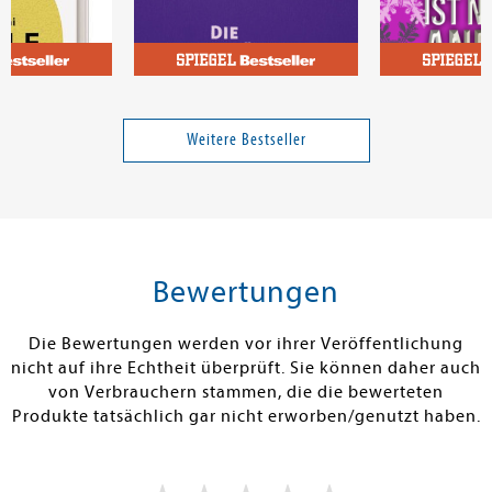
otam
Thomas, Ruth-Maria
Boyle, T. C.
ochbuch
Die zweitgrößte Liebe
Das Ende ist n
Weitere Bestseller
38,00 €
24,00 €
tenfrei in DE
Versandkostenfrei in DE
Versandkos
rb
Warenkorb
Vorbestel
Bewertungen
RBAR
SOFORT LIEFERBAR
FEHLT, DA DE
VERLAG/LIEFE
Die Bewertungen werden vor ihrer Veröffentlichung
NICHT LIEFER
nicht auf ihre Echtheit überprüft. Sie können daher auch
von Verbrauchern stammen, die die bewerteten
Produkte tatsächlich gar nicht erworben/genutzt haben.