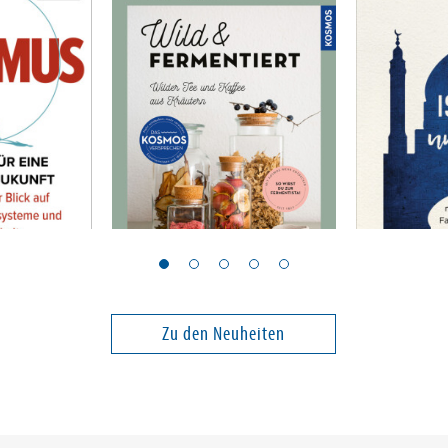
Gervais, Sylwia
Kazim, Hasn
Wild & fermentiert
Der Islam
Zu den Neuheiten
24,00 €
22,00 €
ei in DE
Versandkostenfrei in DE
Versandko
Warenkorb
Warenk
SOFORT LIEFERBAR
SOFORT LIE