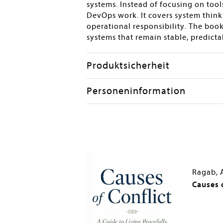
systems. Instead of focusing on tool
DevOps work. It covers system thinki
operational responsibility. The boo
systems that remain stable, predictab
Produktsicherheit
Personeninformation
ttah
Ragab, 
tware Architecture
Causes o