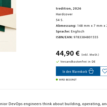
tredition, 2026
Hardcover
54 S.
Abmessung:
148 mm x 7 mm x
Sprache:
Englisch
ISBN/EAN:
9783384801555
44,90 €
(inkl. MwSt.)
Versandkostenfrei in DE
In den Warenkorb
WIRD BESORGT
nior DevOps engineers think about building, operating, an