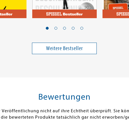
d von
Achleitner, Paul M.
Rödder, Birg
Erfahrung
Katzen-Cl
beschleunigen!
Weitere Bestseller
18,00 €
32,00 €
ei in DE
Versandkostenfrei in DE
Versandko
Warenkorb
Warenk
SOFORT LIEFERBAR
SOFORT LIE
Bewertungen
Veröffentlichung nicht auf ihre Echtheit überprüft. Sie 
 die bewerteten Produkte tatsächlich gar nicht erworben/g