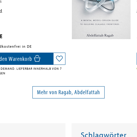
6
el
€
dkostenfrei in DE
 den Warenkorb
 DEMAND. LIEFERBAR INNERHALB VON 7
AGEN
Mehr von Ragab, Abdelfattah
Schlagwörter