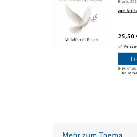
Blurb, 202
zum Artik
25,50 
i in DE
Versan
enkorb
In
PRINT ON
BIS 10 T
Mehr zum Thema