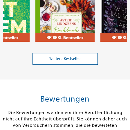
Robbins, Mel; Robbins, Sawyer
Lindgren, Astrid; Eriksson, Fredrik
Renee, Holly
Theorie
So schmeckt mein Sommer
Where Bad Boy
(Good Girls 3)
Weitere Bestseller
Band 3
20,00 €
25,00 €
tenfrei in DE
Versandkostenfrei in DE
Versandkos
rb
Warenkorb
Warenko
Bewertungen
RBAR
SOFORT LIEFERBAR
SOFORT LIEFE
Die Bewertungen werden vor ihrer Veröffentlichung
nicht auf ihre Echtheit überprüft. Sie können daher auch
von Verbrauchern stammen, die die bewerteten