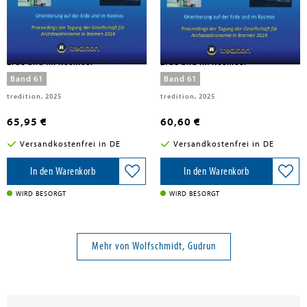
Wolfschmidt, Gudrun
Wolfschmidt, Gudrun
Zyklen und Rhythmen in Raum
Zyklen und Rhythmen in Raum
und Zeit -- Orientierung auf der
und Zeit -- Orientierung auf der
Erde und im Kosmos.
Erde und im Kosmos.
Band 61
Band 61
tredition, 2025
tredition, 2025
65,95 €
60,60 €
Versandkostenfrei in DE
Versandkostenfrei in DE
In den Warenkorb
In den Warenkorb
WIRD BESORGT
WIRD BESORGT
Mehr von Wolfschmidt, Gudrun