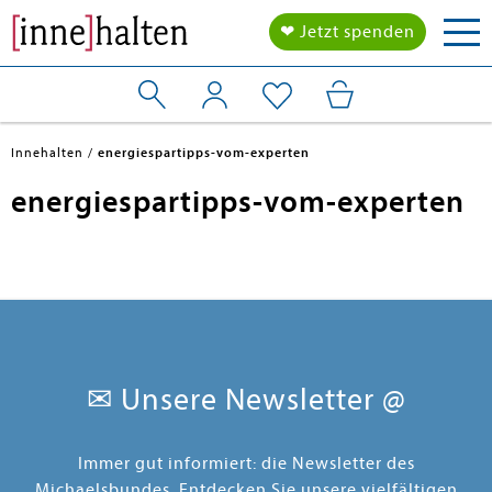
Tog
❤ Jetzt spenden
nav
Innehalten
energiespartipps-vom-experten
energiespartipps-vom-experten
✉ Unsere Newsletter @
Immer gut informiert: die Newsletter des
Michaelsbundes. Entdecken Sie unsere vielfältigen