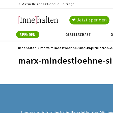
✓
Aktuelle redaktionelle Beiträge
❤ Jetzt spenden
SPENDEN
GESELLSCHAFT
G
Innehalten
marx-mindestloehne-sind-kapitulation-de
marx-mindestloehne-sin
Immer gut informiert: die Newsletter des Micha