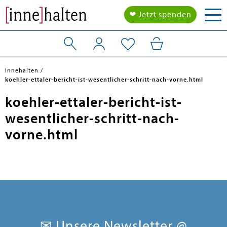
Tog
❤ Jetzt spenden
nav
Innehalten
koehler-ettaler-bericht-ist-wesentlicher-schritt-nach-vorne.html
koehler-ettaler-bericht-ist-
wesentlicher-schritt-nach-
vorne.html
✉ Unsere Newsletter @